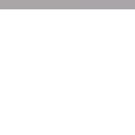
Sobre mim
Sou Formada em Educação Fisica , Pedagogia e Pilates,
apaixonada e dedicada ensinar através do método.